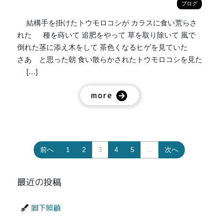
ブログ
結構手を掛けたトウモロコシが カラスに食い荒らさ
れた 種を蒔いて 追肥をやって 草を取り除いて 風で
倒れた茎に添え木をして 茶色くなるヒゲを見ていた
さあ と思った朝 食い散らかされたトウモロコシを見た
[…]
more
前へ
1
2
3
4
5
...
次へ
最近の投稿
脚下照顧