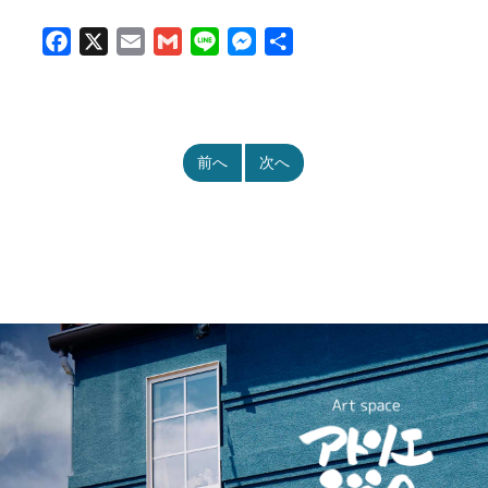
Facebook
X
Email
Gmail
Line
Messenger
共
有
前へ
次へ